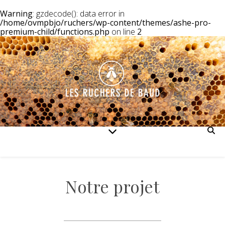
Warning
: gzdecode(): data error in
/home/ovmpbjo/ruchers/wp-content/themes/ashe-pro-
premium-child/functions.php
on line
2
Notre projet